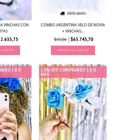
ENVÍO GRATIS
A VINCHAS CON
COMBO ARGENTINA VELO DE NOVIA
ITAS
+ VINCHAS...
22.633,75
$65.745,70
$69.206
 CARRITO
AGREGAR AL CARRITO
ANDO 10 O
10% OFF COMPRANDO 10 O
MÁS