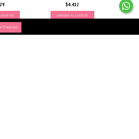
029
$4.412
NTENDIDO
10% OFF COMPRANDO 10 O
MÁS
ARA SELFIE ROSA
LENTES HIPPIE CHIC
LD
$4.235
865
AGREGAR AL CARRITO