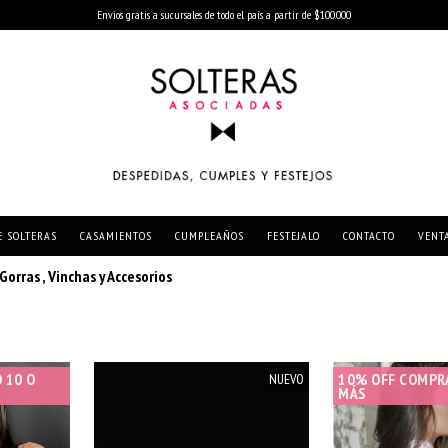
Envios gratis a sucursales de todo el país a partir de $100.000
E SOLTERAS
CASAMIENTOS
CUMPLEAÑOS
FESTEJALO
CONTACTO
VENT
Gorras , Vinchas y Accesorios
 10 O
10% OFF COMPR
NUEVO
MÁS