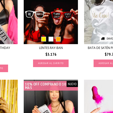
ENVÍO
RTHDAY
LENTES RAY-BAN
BATA DE SATÉN 
$3.176
$79.
AGREGAR AL CARRITO
ITO
10% OFF COMPRANDO 10 O
NUEVO
MÁS