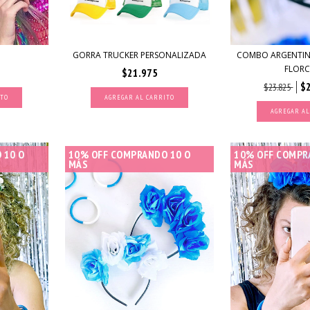
GORRA TRUCKER PERSONALIZADA
COMBO ARGENTIN
FLORC
$21.975
$
$23.825
AGREGAR AL CARRITO
AGREGAR AL
 10 O
10% OFF COMPRANDO 10 O
10% OFF COMPR
MÁS
MÁS