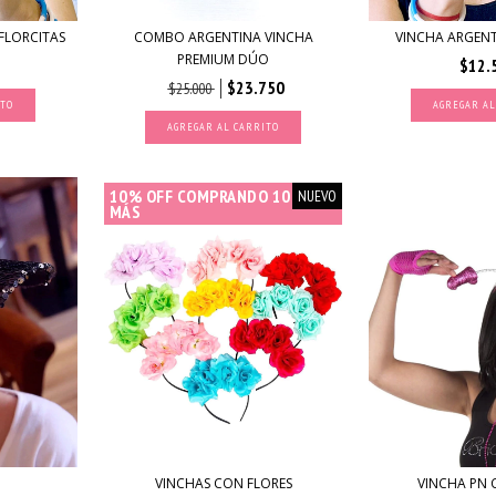
FLORCITAS
COMBO ARGENTINA VINCHA
VINCHA ARGEN
PREMIUM DÚO
$12.
$23.750
$25.000
ITO
10% OFF COMPRANDO 10 O
NUEVO
MÁS
VINCHAS CON FLORES
VINCHA PN 