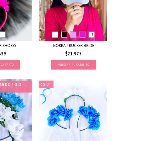
+3
RISHOSSS
GORRA TRUCKER BRIDE
339
$21.975
 CARRITO
AGREGAR AL CARRITO
ANDO 10 O
5
%
OFF