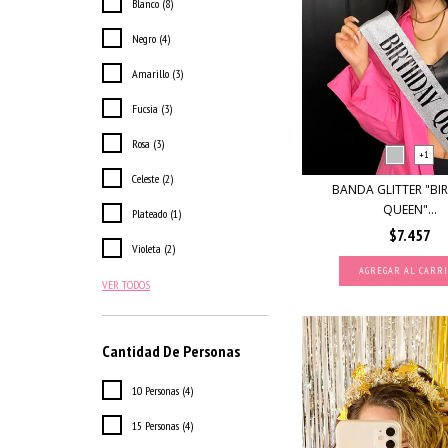
Blanco (8)
Negro (4)
Amarillo (3)
Fucsia (3)
Rosa (3)
+1
Celeste (2)
BANDA GLITTER "BI
QUEEN"...
Plateado (1)
$7.457
Violeta (2)
AGREGAR AL CARR
VER TODOS
Cantidad De Personas
10 Personas (4)
15 Personas (4)