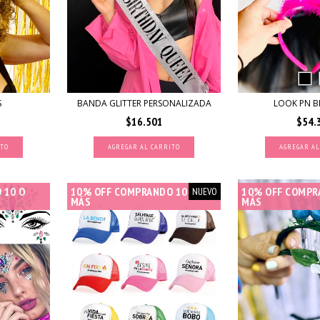
S
BANDA GLITTER PERSONALIZADA
LOOK PN B
$16.501
$54.
AGREGAR AL CARRITO
AGREGAR AL
 10 O
10% OFF COMPRANDO 10 O
10% OFF COMPR
NUEVO
MÁS
MÁS