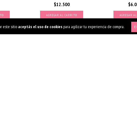
$12.500
$6.
AGREGAR AL CARRITO
r este sitio
aceptás el uso de cookies
para agilizar tu experiencia de compra.
E
 10 O
ER LED
VINCHA ELIZABETH
MARCO INFLABLE P
GO
$6.471
$4.
AGREGAR AL CARRITO