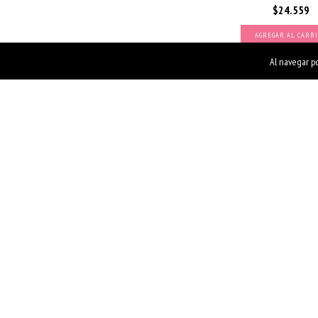
$24.559
Al navegar po
10% OFF COMPRANDO
MÁS
CORONA FAIRY FLOW
$3.529