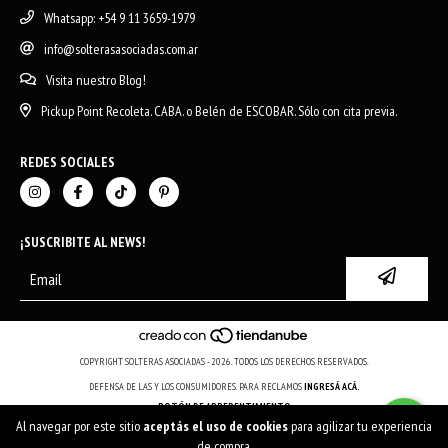
Whatsapp: +54 9 11 3659-1979
info@solterasasociadas.com.ar
Visita nuestro Blog!
Pickup Point Recoleta. CABA. o Belén de ESCOBAR. Sólo con cita previa.
REDES SOCIALES
¡SUSCRIBITE AL NEWS!
COPYRIGHT SOLTERAS ASOCIADAS - 2026. TODOS LOS DERECHOS RESERVADOS.
DEFENSA DE LAS Y LOS CONSUMIDORES. PARA RECLAMOS
INGRESÁ ACÁ.
BOTÓN DE ARREPENTIMIENTO
Al navegar por este sitio
aceptás el uso de cookies
para agilizar tu experiencia
de compra.