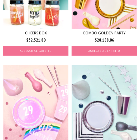
CHEERS BOX
COMBO GOLDEN PARTY
$32.521,80
$28.188,06
AGREGAR AL CARRITO
AGREGAR AL CARRITO