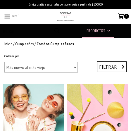
Envios gratis a sucursales de todo el país a partir de $100.000
MENÚ
0
PRODUCTOS
Inicio
/
Cumpleaños
/
Combos Cumpleañeros
Ordenar por
FILTRAR