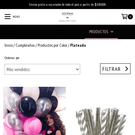
Envios gratis a sucursales de todo el país a partir de $100.000
MENÚ
0
PRODUCTOS
Inicio
/
Cumpleaños
/
Productos por Color
/
Plateado
Ordenar por
FILTRAR