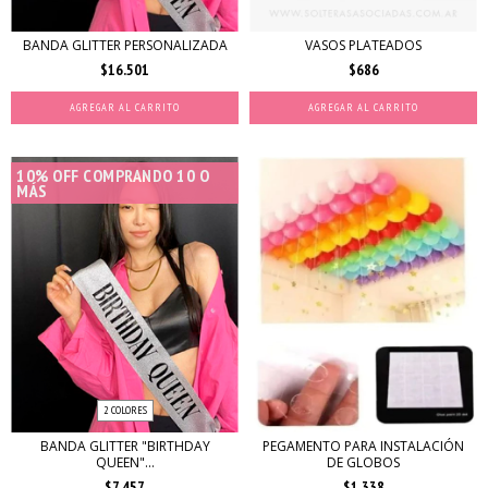
BANDA GLITTER PERSONALIZADA
VASOS PLATEADOS
$16.501
$686
AGREGAR AL CARRITO
AGREGAR AL CARRITO
10% OFF COMPRANDO 10 O
MÁS
2 COLORES
BANDA GLITTER "BIRTHDAY
PEGAMENTO PARA INSTALACIÓN
QUEEN"...
DE GLOBOS
$7.457
$1.338